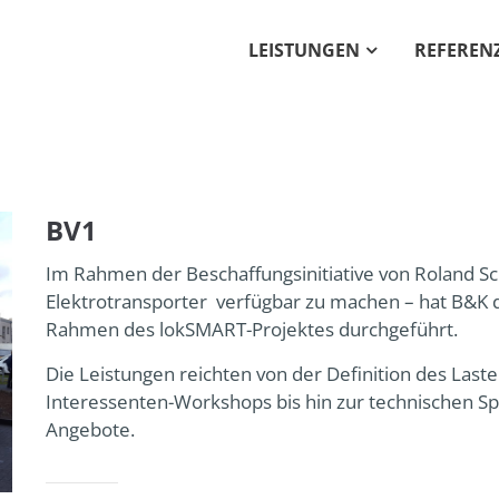
LEISTUNGEN
REFEREN
Get in touch
PORT
ipsum dolor sit amet:
Cybersteel Inc.
376-293 City Road, Suite
4h
San Francisco, CA 94102
/ 365days
BV1
Have any questions?
Im Rahmen der Beschaffungsinitiative von Roland Sc
+44 1234 567 890
Elektrotransporter verfügbar zu machen – hat B&K d
r support for our customers
Rahmen des lokSMART-Projektes durchgeführt.
Drop us a line
ri 8:00am - 5:00pm
(GMT +1)
info@yourdomain.co
Die Leistungen reichten von der Definition des Last
Interessenten-Workshops bis hin zur technischen Sp
Angebote.