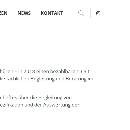
ZEN
NEWS
KONTAKT
About us
Lorem ipsum dolor sit amet,
 600
consectetuer adipiscing elit.
Aenean commodo ligula eget
dolor. Aenean massa. Cum
sociis natoque penatibus et
hüren – in 2018 einen bezahlbaren 3,5 t
magnis dis parturient montes,
ie fachlichen Begleitung und Beratung im
nascetur ridiculus mus. Donec
quam felis, ultricies nec.
m
enheftes über die Begleitung von
ezifikation und der Auswertung der