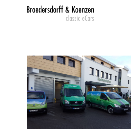
Login
SUP
Lorem 
Benutzername
2
Passwort
We offe
Mon - F
Anmelden
Register
|
Lost your password?