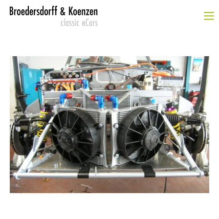
Login
Benutzername
Passwort
Anmelden
Register
|
Lost your password?
SUPPORT
Lorem ipsum dolor sit amet: