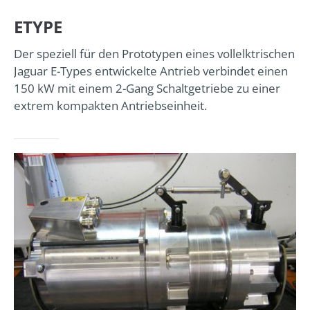
ETYPE
24h
/ 365days
Der speziell für den Prototypen eines vollelktrischen
Jaguar E-Types entwickelte Antrieb verbindet einen
150 kW mit einem 2-Gang Schaltgetriebe zu einer
extrem kompakten Antriebseinheit.
We offer support for our customers
Mon - Fri 8:00am - 5:00pm
(GMT +1)
Get in touch
Cybersteel Inc.
376-293 City Road, Suite 600
San Francisco, CA 94102
Have any questions?
+44 1234 567 890