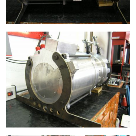
Drop us a line
info@yourdomain.com
About us
Lorem ipsum dolor sit amet,
consectetuer adipiscing elit.
Aenean commodo ligula eget dolor. Aenean
massa. Cum sociis natoque penatibus et
magnis dis parturient montes, nascetur
ridiculus mus. Donec quam felis, ultricies nec.