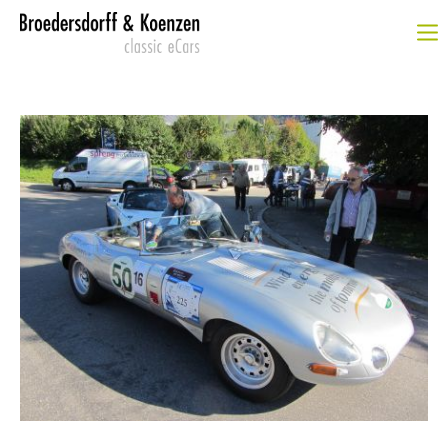
Login
Benutzername
Passwort
Anmelden
Register
|
Lost your password?
SUPPORT
Lorem ipsum dolor sit amet: