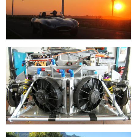
Drop us a line
info@yourdomain.com
About us
Lorem ipsum dolor sit amet,
consectetuer adipiscing elit.
Aenean commodo ligula eget dolor. Aenean
massa. Cum sociis natoque penatibus et
magnis dis parturient montes, nascetur
ridiculus mus. Donec quam felis, ultricies nec.