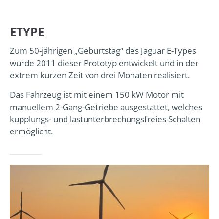
24h
ETYPE
/ 365days
Zum 50-jährigen „Geburtstag“ des Jaguar E-Types
wurde 2011 dieser Prototyp entwickelt und in der
extrem kurzen Zeit von drei Monaten realisiert.
We offer support for our customers
Mon - Fri 8:00am - 5:00pm
(GMT +1)
Das Fahrzeug ist mit einem 150 kW Motor mit
manuellem 2-Gang-Getriebe ausgestattet, welches
Get in touch
kupplungs- und lastunterbrechungsfreies Schalten
Cybersteel Inc.
ermöglicht.
376-293 City Road, Suite 600
San Francisco, CA 94102
Have any questions?
+44 1234 567 890