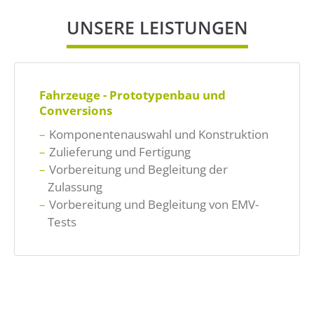
Drop us a line
UNSERE LEISTUNGEN
info@yourdomain.com
About us
Fahrzeuge - Prototypenbau und
Lorem ipsum dolor sit amet,
Conversions
consectetuer adipiscing elit.
Komponentenauswahl und Konstruktion
Aenean commodo ligula eget dolor. Aenean
Zulieferung und Fertigung
massa. Cum sociis natoque penatibus et
Vorbereitung und Begleitung der
magnis dis parturient montes, nascetur
Zulassung
ridiculus mus. Donec quam felis, ultricies nec.
Vorbereitung und Begleitung von EMV-
Tests