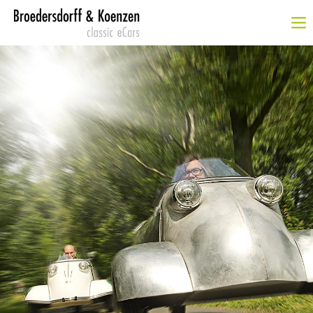
Login
Benutzername
Passwort
Anmelden
Register
|
Lost your password?
SUPPORT
Lorem ipsum dolor sit amet: