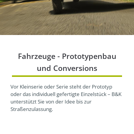
24h
/ 365days
We offer support for our customers
Mon - Fri 8:00am - 5:00pm
(GMT +1)
Fahrzeuge - Prototypenbau
Get in touch
und Conversions
Cybersteel Inc.
Vor Kleinserie oder Serie steht der Prototyp
376-293 City Road, Suite 600
oder das individuell gefertigte Einzelstück – B&K
San Francisco, CA 94102
unterstützt Sie von der Idee bis zur
Straßenzulassung.
Have any questions?
+44 1234 567 890